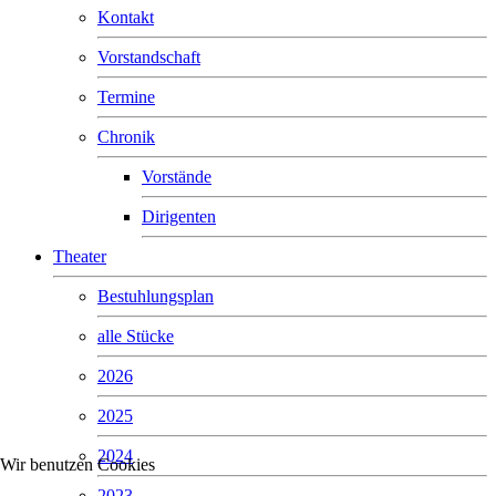
Kontakt
Vorstandschaft
Termine
Chronik
Vorstände
Dirigenten
Theater
Bestuhlungsplan
alle Stücke
2026
2025
2024
Wir benutzen Cookies
2023