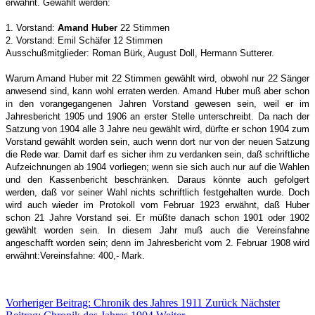
erwähnt.
Gewählt werden:
1. Vorstand:
Amand Huber
22 Stimmen
2. Vorstand: Emil Schäfer 12 Stimmen
Ausschußmitglieder: Roman Bürk, August Doll, Hermann Sutterer.
Warum Amand Huber mit 22 Stimmen gewählt wird, obwohl nur 22 Sänger
anwesend sind, kann wohl erraten werden. Amand Huber muß aber schon
in den vorangegangenen Jahren Vorstand gewesen sein, weil er im
Jahresbericht 1905 und 1906 an erster Stelle unterschreibt. Da nach der
Satzung von 1904 alle 3 Jahre neu gewählt wird, dürfte er schon 1904 zum
Vorstand gewählt worden sein, auch wenn dort nur von der neuen Satzung
die Rede war. Damit darf es sicher ihm zu verdanken sein, daß schriftliche
Aufzeichnungen ab 1904 vorliegen; wenn sie sich auch nur auf die Wahlen
und den Kassenbericht beschränken. Daraus könnte auch gefolgert
werden, daß vor seiner Wahl nichts schriftlich festgehalten wurde. Doch
wird auch wieder im Protokoll vom Februar 1923 erwähnt, daß Huber
schon 21 Jahre Vorstand sei. Er müßte danach schon 1901 oder 1902
gewählt worden sein. In diesem Jahr muß auch die Vereinsfahne
angeschafft worden sein; denn im Jahresbericht vom 2. Februar 1908 wird
erwähnt:
Vereinsfahne: 400,‑ Mark.
Vorheriger Beitrag: Chronik des Jahres 1911
Zurück
Nächster