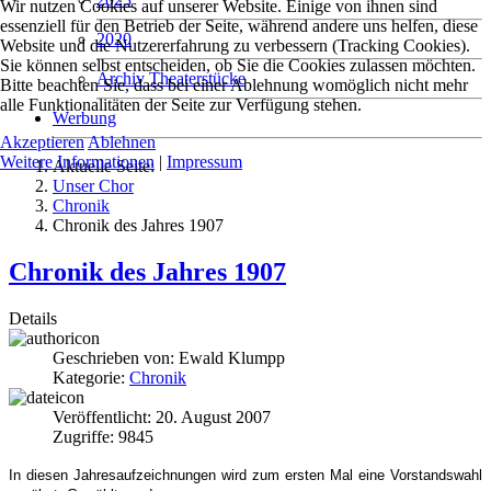
Wir nutzen Cookies auf unserer Website. Einige von ihnen sind
essenziell für den Betrieb der Seite, während andere uns helfen, diese
2020
Website und die Nutzererfahrung zu verbessern (Tracking Cookies).
Sie können selbst entscheiden, ob Sie die Cookies zulassen möchten.
Archiv Theaterstücke
Bitte beachten Sie, dass bei einer Ablehnung womöglich nicht mehr
alle Funktionalitäten der Seite zur Verfügung stehen.
Werbung
Akzeptieren
Ablehnen
Weitere Informationen
|
Impressum
Aktuelle Seite:
Unser Chor
Chronik
Chronik des Jahres 1907
Chronik des Jahres 1907
Details
Geschrieben von:
Ewald Klumpp
Kategorie:
Chronik
Veröffentlicht: 20. August 2007
Zugriffe: 9845
In diesen Jahresaufzeichnungen wird zum ersten Mal eine Vorstandswahl