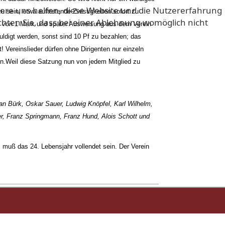
ndere uns helfen, diese Website und die Nutzererfahrung
 sein, etwa auftretende Zwistigkeiten sofort zu
achten Sie, dass bei einer Ablehnung womöglich nicht
all von 1 Mark und später Ausweisung aus dem Verein
ldigt werden, sonst sind 10 Pf zu bezahlen; das
 Vereinslieder dürfen ohne Dirigenten nur einzeln
n.
Weil diese Satzung nun von jedem Mitglied zu
an Bürk, Oskar Sauer, Ludwig Knöpfel, Karl Wilhelm,
er, Franz Springmann, Franz Hund, Alois Schott und
 muß das 24. Lebensjahr vollendet sein. Der Verein