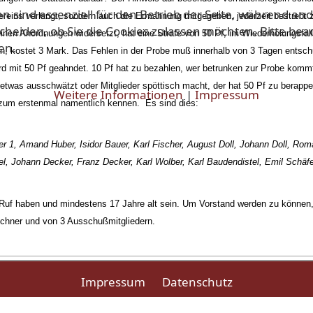
en sind essenziell für den Betrieb der Seite, während a
reins verlangt, sondern auch die Ermahnung mitgegeben, jederzeit bestrebt zu
scheiden, ob Sie die Cookies zulassen möchten. Bitte be
seinen Anordnungen widersetzt, hat eine Strafe von 50 Pf, im Wiederholungsf
en.
, kostet 3 Mark. Das Fehlen in der Probe muß innerhalb von 3 Tagen entschu
rd mit 50 Pf geahndet. 10 Pf hat zu bezahlen, wer betrunken zur Probe kommt!
twas ausschwätzt oder Mitglieder spöttisch macht, der hat 50 Pf zu berappe
Weitere Informationen
|
Impressum
r zum erstenmal namentlich kennen.
Es sind dies:
r 1, Amand Huber, Isidor Bauer, Karl Fischer, August Doll, Johann Doll, Rom
l, Johann Decker, Franz Decker, Karl Wolber, Karl Baudendistel, Emil Schäf
 Ruf haben und mindestens 17 Jahre alt sein. Um Vorstand werden zu können,
echner und von 3 Ausschußmitgliedern.
s 1907
des Jahres 1896
Impressum
Datenschutz