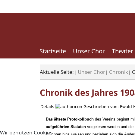
Startseite
Unser Chor
Theater
Aktuelle Seite:
Unser Chor
Chronik
C
Chronik des Jahres 190
Details
Geschrieben von:
Ewald 
Das älteste Protokollbuch
des Vereins beginnt m
aufgeführten Statuten
vorgelesen werden und die M
Wir benutzen Cookies
Pflichten hinzuweisen und beziehen sich die Änder