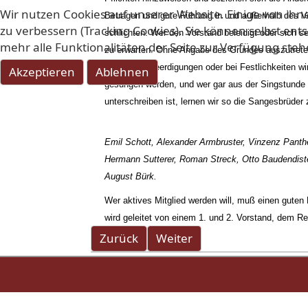
Wir nutzen Cookies auf unserer Website. Einige von ihn
Betragen und gute Führung in und außerhalb des Ve
zu verbessern (Tracking Cookies). Sie können selbst ent
schlichten. Wer den Vorstand beleidigt oder sich 
mehr alle Funktionalitäten der Seite zur Verfügung steh
zu erwarten. Ohne Angabe des Grundes auszutreten
Fehlen bei Beerdigungen oder bei Festlichkeiten wi
Akzeptieren
Ablehnen
gesungen werden, und wer gar aus der Singstunde e
unterschreiben ist, lernen wir so die Sangesbrüde
Emil Schott, Alexander Armbruster, Vinzenz Panthe
Hermann Sutterer, Roman Streck, Otto Baudendiste
August Bürk.
Wer aktives Mitglied werden will, muß einen guten
wird geleitet von einem 1. und 2. Vorstand, dem R
Vorheriger Beitrag: Chronik des Jahre
Nächster Beitrag: Chronik 
Zurück
Weiter