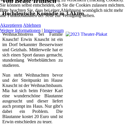
von Beate Irmisch
Sie können selbst entscheiden, ob Sie die Cookies zulassen möchten.
Bitte beachten Sie, dass bei einer Ablehnung womöglich nicht mehr
Hochdeutsche Komödie in 3 Akten
alle Funktionalitäten der Seite zur Verfügung stehen.
Akzeptieren
Ablehnen
Weitere Informationen
|
Impressum
Weihnachtsstress bei Familie
Knascht! Erwin Knascht ist ein
im Dorf bekannter Besserwisser
und Geizhals. Mittlerweile hat er
sich einen Sport daraus gemacht,
stundenlang Werbeblättchen zu
studieren.
Nun steht Weihnachten bevor
und der Streitpunkt im Hause
Knascht ist der Weihnachtsbaum.
Mia hat sich beim Förster Karl
eine wunderschöne Blautanne
ausgesucht und dieser liefert
auch prompt ins Haus. Nur gibt’s
dabei ein Problem. Die
Blautanne kostet 20 Euro und ist
Erwin entschieden zu teuer.