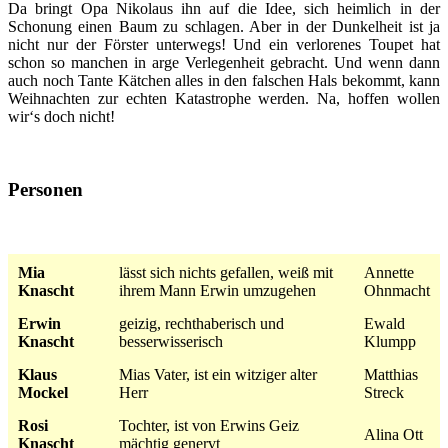
Da bringt Opa Nikolaus ihn auf die Idee, sich heimlich in der
Schonung einen Baum zu schlagen. Aber in der Dunkelheit ist ja
nicht nur der Förster unterwegs! Und ein verlorenes Toupet hat
schon so manchen in arge Verlegenheit gebracht. Und wenn dann
auch noch Tante Kätchen alles in den falschen Hals bekommt, kann
Weihnachten zur echten Katastrophe werden. Na, hoffen wollen
wir‘s doch nicht!
Personen
Mia
lässt sich nichts gefallen, weiß mit
Annette
Knascht
ihrem Mann Erwin umzugehen
Ohnmacht
Erwin
geizig, rechthaberisch und
Ewald
Knascht
besserwisserisch
Klumpp
Klaus
Mias Vater, ist ein witziger alter
Matthias
Mockel
Herr
Streck
Rosi
Tochter, ist von Erwins Geiz
Alina Ott
Knascht
mächtig genervt