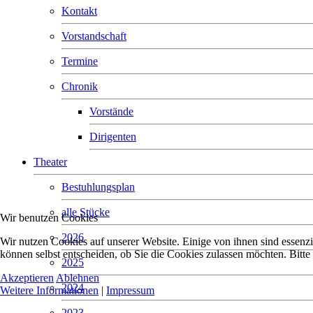
Kontakt
Vorstandschaft
Termine
Chronik
Vorstände
Dirigenten
Theater
Bestuhlungsplan
alle Stücke
Wir benutzen Cookies
2026
Wir nutzen Cookies auf unserer Website. Einige von ihnen sind essenzi
können selbst entscheiden, ob Sie die Cookies zulassen möchten. Bitte
2025
Akzeptieren
Ablehnen
2024
Weitere Informationen
|
Impressum
2023